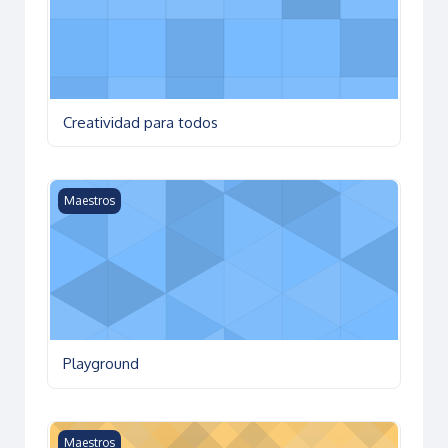
Creatividad para todos
Playground
Maestros
Playground
Recursos para Profesores Primaria Baja
Maestros