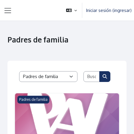
Saltar al contenido principal
Iniciar sesión (ingresar)
Pánel lateral
Padres de familia
Buscar cursos
Categorías
Buscar cursos
Avisos Generales PAI
Padres de familia