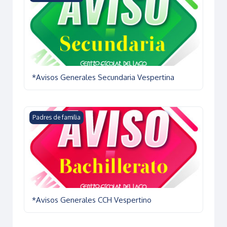
*Avisos Generales Secundaria Vespertina
*Avisos Generales CCH Vespertino
Padres de familia
*Avisos Generales CCH Vespertino