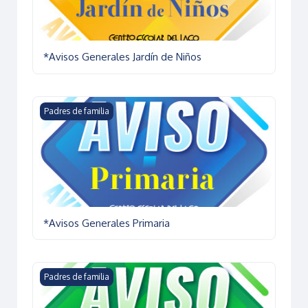
*Avisos Generales Jardín de Niños
*Avisos Generales Primaria
Padres de familia
*Avisos Generales Primaria
*Avisos Generales Secundaria
Padres de familia