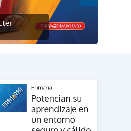
cter
Primaria
Potencian su
aprendizaje en
un entorno
seguro y cálido