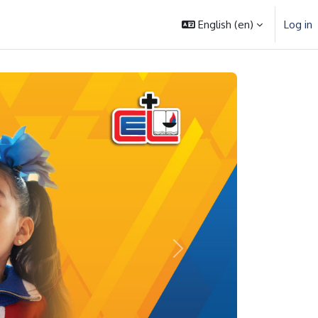
English ‎(en)‎
Log in
Next