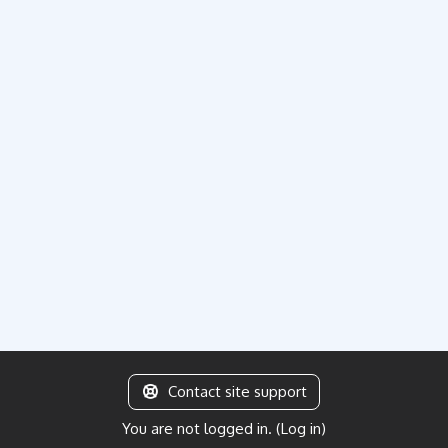
Contact site support
You are not logged in. (
Log in
)