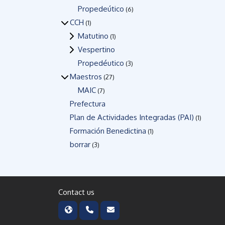
Propedeútico
(6)
CCH
(1)
Matutino
(1)
Vespertino
Propedéutico
(3)
Maestros
(27)
MAIC
(7)
Prefectura
Plan de Actividades Integradas (PAI)
(1)
Formación Benedictina
(1)
borrar
(3)
Contact us