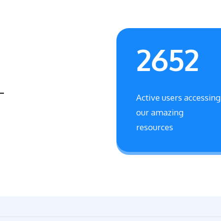
2652
L
Active users accessing
our amazing
resources