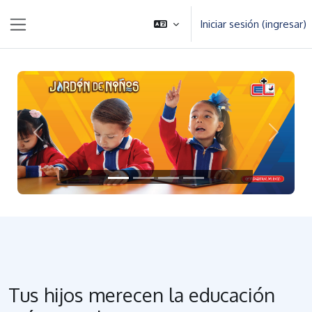
Saltar al contenido principal
Iniciar sesión (ingresar)
Pánel lateral
Anterior
Siguien
Tus hijos merecen la educación